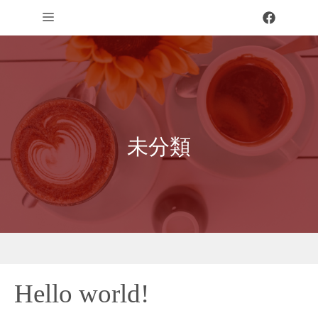
コ
メ
ン
テ
ニ
ン
ュ
ツ
へ
ー
ス
未分類
キ
ッ
プ
Hello world!