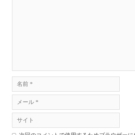
コ
メ
ン
ト
名
前
メ
ー
ル
サ
イ
ト