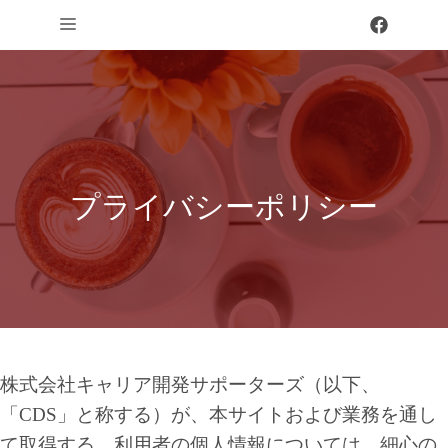
コ
メ
ン
テ
ニ
ン
ュ
ツ
へ
ー
ス
プライバシーポリシー
キ
ッ
プ
株式会社キャリア開発サポーターズ（以下、
「CDS」と称する）が、本サイトおよび業務を通し
て取得する、利用者の個人情報については、細心の